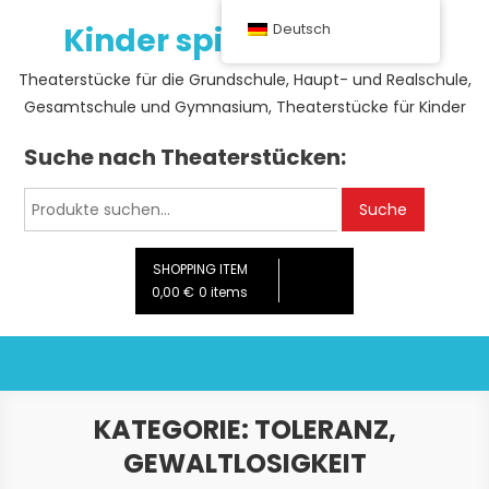
Skip
Kinder spielen Theater
Deutsch
to
content
Theaterstücke für die Grundschule, Haupt- und Realschule,
Gesamtschule und Gymnasium, Theaterstücke für Kinder
Suche nach Theaterstücken:
Suche
Suche
nach:
SHOPPING ITEM
0,00 €
0 items
KATEGORIE:
TOLERANZ,
GEWALTLOSIGKEIT