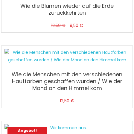
Wie die Blumen wieder auf die Erde
zurückkehrten
Ursprünglicher
Aktueller
12,50
€
9,50
€
Preis
Preis
war:
ist:
12,50 €
9,50 €.
Wie die Menschen mit den verschiedenen
Hautfarben geschaffen wurden / Wie der
Mond an den Himmel kam
12,50
€
Angebot!