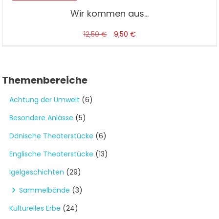
Wir kommen aus…
Ursprünglicher
Aktueller
12,50
€
9,50
€
Preis
Preis
war:
ist:
12,50 €
9,50 €.
Themenbereiche
Achtung der Umwelt
(6)
Besondere Anlässe
(5)
Dänische Theaterstücke
(6)
Englische Theaterstücke
(13)
Igelgeschichten
(29)
Sammelbände
(3)
Kulturelles Erbe
(24)