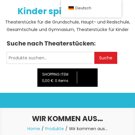
Skip
Kinder spielen Theater
Deutsch
to
content
Theaterstücke für die Grundschule, Haupt- und Realschule,
Gesamtschule und Gymnasium, Theaterstücke für Kinder
Suche nach Theaterstücken:
Suche
Suche
nach:
SHOPPING ITEM
0,00 €
0 items
WIR KOMMEN AUS…
Home
Produkte
Wir kommen aus…