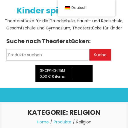
Skip
Kinder spielen Theater
Deutsch
to
content
Theaterstücke für die Grundschule, Haupt- und Realschule,
Gesamtschule und Gymnasium, Theaterstücke für Kinder
Suche nach Theaterstücken:
Suche
Suche
nach:
SHOPPING ITEM
0,00 €
0 items
KATEGORIE:
RELIGION
Home
Produkte
Religion