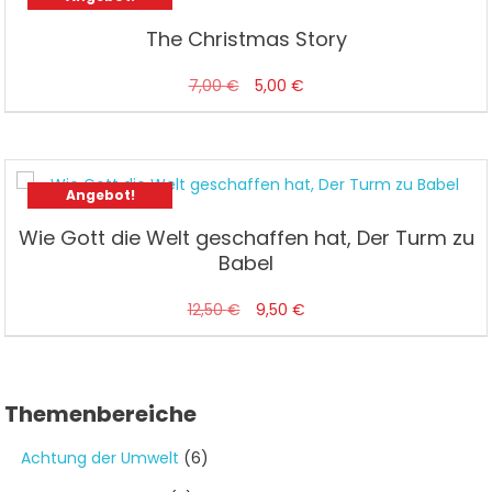
The Christmas Story
Ursprünglicher
Aktueller
7,00
€
5,00
€
Preis
Preis
war:
ist:
7,00 €
5,00 €.
Angebot!
Wie Gott die Welt geschaffen hat, Der Turm zu
Babel
Ursprünglicher
Aktueller
12,50
€
9,50
€
Preis
Preis
war:
ist:
12,50 €
9,50 €.
Themenbereiche
Achtung der Umwelt
(6)