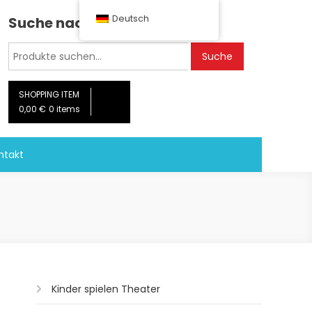
Deutsch
Suche nach Theaterstücken:
Suche
Suche
nach:
SHOPPING ITEM
0,00 €
0 items
ntakt
Kinder spielen Theater