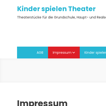
Skip
Kinder spielen Theater
to
content
Theaterstücke für die Grundschule, Haupt- und Real
AGB
Impressum
Kinder spiel
Impressum