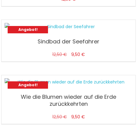
Angebot!
Sindbad der Seefahrer
Ursprünglicher
Aktueller
12,50
€
9,50
€
Preis
Preis
war:
ist:
12,50 €
9,50 €.
Angebot!
Wie die Blumen wieder auf die Erde
zurückkehrten
Ursprünglicher
Aktueller
12,50
€
9,50
€
Preis
Preis
war:
ist: