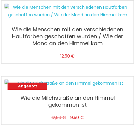
12,50 €
9,50 €.
Wie die Menschen mit den verschiedenen
Hautfarben geschaffen wurden / Wie der
Mond an den Himmel kam
12,50
€
Angebot!
Wie die Milchstraße an den Himmel
gekommen ist
Ursprünglicher
Aktueller
12,50
€
9,50
€
Preis
Preis
war:
ist: