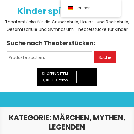
Skip
Kinder spielen Theater
Deutsch
to
content
Theaterstücke für die Grundschule, Haupt- und Realschule,
Gesamtschule und Gymnasium, Theaterstücke für Kinder
Suche nach Theaterstücken:
Suche
Suche
nach:
SHOPPING ITEM
0,00 €
0 items
KATEGORIE:
MÄRCHEN, MYTHEN,
LEGENDEN