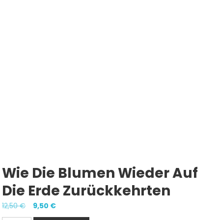
Wie Die Blumen Wieder Auf
Die Erde Zurückkehrten
Ursprünglicher
Aktueller
12,50
€
9,50
€
Preis
Preis