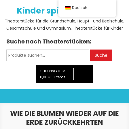
Skip
Kinder spielen Theater
Deutsch
to
content
Theaterstücke für die Grundschule, Haupt- und Realschule,
Gesamtschule und Gymnasium, Theaterstücke für Kinder
Suche nach Theaterstücken:
Suche
Suche
nach:
SHOPPING ITEM
0,00 €
0 items
WIE DIE BLUMEN WIEDER AUF DIE
ERDE ZURÜCKKEHRTEN