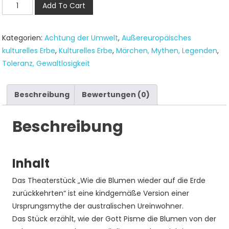
Wie
Add To Cart
war:
ist:
die
12,50 €
9,50 €.
Blumen
Kategorien:
Achtung der Umwelt
,
Außereuropäisches
wieder
kulturelles Erbe
,
Kulturelles Erbe
,
Märchen, Mythen, Legenden
,
auf
Toleranz, Gewaltlosigkeit
die
Erde
zurückkehrten
Beschreibung
Bewertungen (0)
Menge
Beschreibung
Inhalt
Das Theaterstück „Wie die Blumen wieder auf die Erde
zurückkehrten“ ist eine kindgemäße Version einer
Ursprungsmythe der australischen Ureinwohner.
Das Stück erzählt, wie der Gott Pisme die Blumen von der