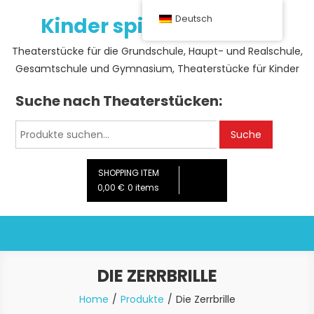
Skip
Kinder spielen Theater
Deutsch
to
content
Theaterstücke für die Grundschule, Haupt- und Realschule,
Gesamtschule und Gymnasium, Theaterstücke für Kinder
Suche nach Theaterstücken:
Suche
Suche
nach:
SHOPPING ITEM
0,00 €
0 items
DIE ZERRBRILLE
Home
Produkte
Die Zerrbrille