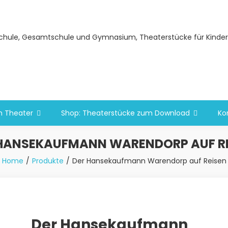
schule, Gesamtschule und Gymnasium, Theaterstücke für Kinder
en Theater
Shop: Theaterstücke zum Download
Ko
HANSEKAUFMANN WARENDORP AUF R
Home
Produkte
Der Hansekaufmann Warendorp auf Reisen
Der Hansekaufmann