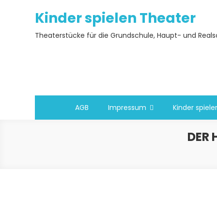
Skip
Kinder spielen Theater
to
content
Theaterstücke für die Grundschule, Haupt- und Real
AGB
Impressum
Kinder spiel
DER 