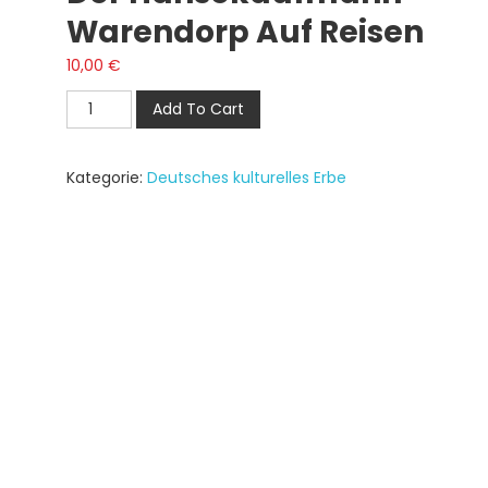
Warendorp Auf Reisen
10,00
€
Der
Add To Cart
Hansekaufmann
Warendorp
Kategorie:
Deutsches kulturelles Erbe
auf
Reisen
Menge