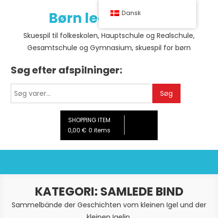
Skip
Børn leger teater
Dansk
to
content
Skuespil til folkeskolen, Hauptschule og Realschule,
Gesamtschule og Gymnasium, skuespil for børn
Søg efter afspilninger:
Søg
Søg
efter:
SHOPPING ITEM
0,00 €
0 items
KATEGORI:
SAMLEDE BIND
Sammelbände der Geschichten vom kleinen Igel und der
kleinen Igelin.