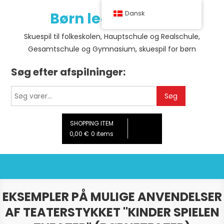
Skip
Børn leger teater
Dansk
to
content
Skuespil til folkeskolen, Hauptschule og Realschule,
Gesamtschule og Gymnasium, skuespil for børn
Søg efter afspilninger:
Søg
Søg
efter:
SHOPPING ITEM
0,00 €
0 items
EKSEMPLER PÅ MULIGE ANVENDELSER
AF TEATERSTYKKET "KINDER SPIELEN